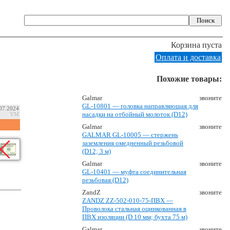
Корзина пуста
Оплата и доставка
Похожие товары:
Galmar
звоните
GL-10801 — головка направляющая для
.07.2024
насадки на отбойный молоток (D12)
YM
Galmar
звоните
GALMAR GL-10005 — стержень
заземления омедненный резьбовой
(D12; 3 м)
Galmar
звоните
GL-10401 — муфта соединительная
резьбовая (D12)
ZandZ
звоните
ZANDZ ZZ-502-010-75-ПВХ —
Проволока стальная оцинкованная в
ПВХ изоляции (D 10 мм; бухта 75 м)
Galmar
звоните