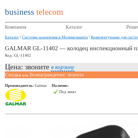
business
telecom
Компания
Каталог
Реше
Каталог
\
Системы заземления и Молниезащита
\
Комплектующие для систем
GALMAR GL-11402 — колодец инспекционный п
Код: GL-11402
Цена: звоните
в корзину
Скидка
Вознаграждение: звоните
или
Производитель:
Galmar
Наличие:
Под заказ