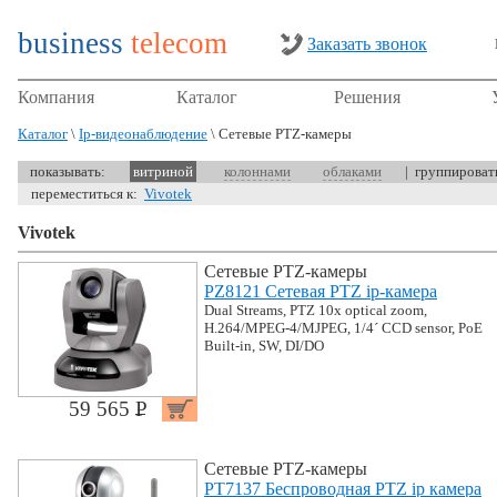
business
telecom
Заказать звонок
Компания
Каталог
Решения
Каталог
\
Ip-видеонаблюдение
\ Сетевые PTZ-камеры
показывать:
витриной
колоннами
облаками
| группирова
переместиться к:
Vivotek
Vivotek
Сетевые PTZ-камеры
PZ8121 Сетевая PTZ ip-камера
Dual Streams, PTZ 10x optical zoom,
H.264/MPEG-4/MJPEG, 1/4´ CCD sensor, PoE
Built-in, SW, DI/DO
59 565 P
УБ.
Сетевые PTZ-камеры
PT7137 Беспроводная PTZ ip камера