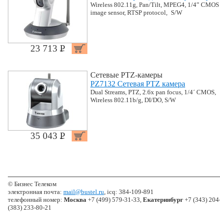
Wireless 802.11g, Pan/Tilt, MPEG4, 1/4” CMOS
image sensor, RTSP protocol, S/W
23 713 P
УБ.
Сетевые PTZ-камеры
PZ7132 Сетевая PTZ камера
Dual Streams, PTZ, 2.6x pan focus, 1/4´ CMOS,
Wireless 802.11b/g, DI/DO, S/W
35 043 P
УБ.
© Бизнес Телеком
электронная почта:
mail@bustel.ru
, icq: 384-109-891
телефонный номер:
Москва
+7 (499) 579-31-33,
Екатеринбург
+7 (343) 204
(383) 233-80-21