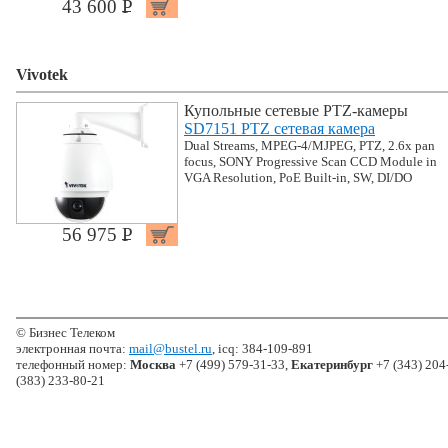
43 600 P
УБ.
Vivotek
Купольные сетевые PTZ-камеры
SD7151 PTZ сетевая камера
Dual Streams, MPEG-4/MJPEG, PTZ, 2.6x pan
focus, SONY Progressive Scan CCD Module in
VGA Resolution, PoE Built-in, SW, DI/DO
56 975 P
УБ.
© Бизнес Телеком
электронная почта:
mail@bustel.ru
, icq: 384-109-891
телефонный номер:
Москва
+7 (499) 579-31-33,
Екатеринбург
+7 (343) 204
(383) 233-80-21