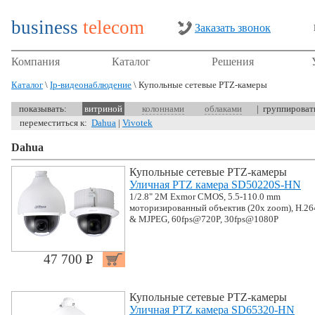
business
telecom
Заказать звонок
Компания
Каталог
Решения
Каталог
\
Ip-видеонаблюдение
\ Купольные сетевые PTZ-камеры
показывать:
витриной
колоннами
облаками
| группирова
переместиться к:
Dahua
|
Vivotek
Dahua
Купольные сетевые PTZ-камеры
Уличная PTZ камера SD50220S-HN
1/2.8" 2M Exmor CMOS, 5.5-110.0 mm
моторизированный объектив (20x zoom), H.26
& MJPEG, 60fps@720P, 30fps@1080P
47 700 P
УБ.
Купольные сетевые PTZ-камеры
Уличная PTZ камера SD65320-HN