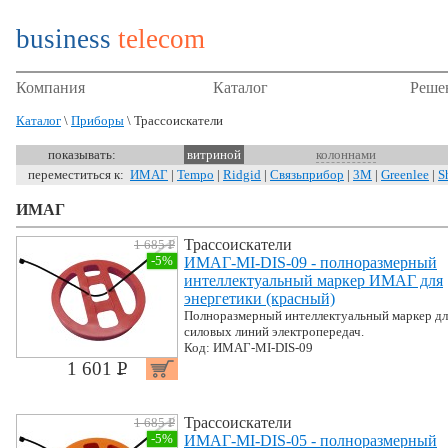
business
telecom
Компания
Каталог
Реше
Каталог
\
Приборы
\ Трассоискатели
показывать:
витриной
колоннами
переместиться к:
ИМАГ
|
Tempo
|
Ridgid
|
Связьприбор
|
3M
|
Greenlee
|
S
ИМАГ
Трассоискатели
1 685 P
УБ.
-5%
ИМАГ-MI-DIS-09 - полноразмерный
интеллектуальный маркер ИМАГ для
энергетики (красный)
Полноразмерный интеллектуальный маркер дл
силовых линий электропередач.
Код: ИМАГ-MI-DIS-09
1 601 P
УБ.
Трассоискатели
1 685 P
УБ.
-5%
ИМАГ-MI-DIS-05 - полноразмерный