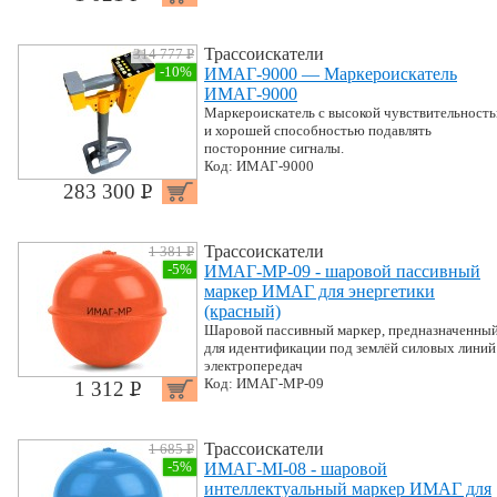
Трассоискатели
314 777 P
УБ.
-10%
ИМАГ-9000 — Маркероискатель
ИМАГ-9000
Маркероискатель с высокой чувствительност
и хорошей способностью подавлять
посторонние сигналы.
Код: ИМАГ-9000
283 300 P
УБ.
Трассоискатели
1 381 P
УБ.
-5%
ИМАГ-MP-09 - шаровой пассивный
маркер ИМАГ для энергетики
(красный)
Шаровой пассивный маркер, предназначенны
для идентификации под землёй силовых линий
электропередач
Код: ИМАГ-MP-09
1 312 P
УБ.
Трассоискатели
1 685 P
УБ.
-5%
ИМАГ-MI-08 - шаровой
интеллектуальный маркер ИМАГ для