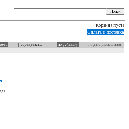
Корзина пуста
Оплата и доставка
ителю
| сортировать:
по рейтингу
по дате размещения
й
я
для
й