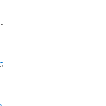
ска
ий)
ный
.
я