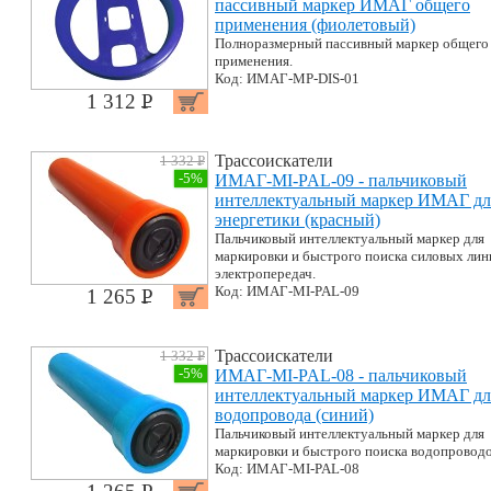
пассивный маркер ИМАГ общего
применения (фиолетовый)
Полноразмерный пассивный маркер общего
применения.
Код: ИМАГ-MP-DIS-01
1 312 P
УБ.
Трассоискатели
1 332 P
УБ.
-5%
ИМАГ-MI-PAL-09 - пальчиковый
интеллектуальный маркер ИМАГ дл
энергетики (красный)
Пальчиковый интеллектуальный маркер для
маркировки и быстрого поиска силовых лин
электропередач.
Код: ИМАГ-MI-PAL-09
1 265 P
УБ.
Трассоискатели
1 332 P
УБ.
-5%
ИМАГ-MI-PAL-08 - пальчиковый
интеллектуальный маркер ИМАГ дл
водопровода (синий)
Пальчиковый интеллектуальный маркер для
маркировки и быстрого поиска водопроводо
Код: ИМАГ-MI-PAL-08