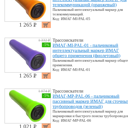
телекоммуникаций (оранжевый)
Пальчиковый интеллектуальный маркер для
телекоммуникаций.
Код: ИМАГ-MI-PAL-05
1 265 P
УБ.
Трассоискатели
1 332 P
УБ.
-5%
ИМАГ-MI-PAL-01 - пальчиковый
интеллектуальный маркер ИМАГ
общего применения (фиолетовый)
Пальчиковый интеллектуальный маркер общег
применения.
Код: ИМАГ-MI-PAL-01
1 265 P
УБ.
Трассоискатели
1 074 P
УБ.
-5%
ИМАГ-MP-PAL-06 - пальчиковый
пассивный маркер ИМАГ для сточны
трубопроводов (зеленый)
Пальчиковый интеллектуальный маркер для
маркировки и быстрого поиска трубопроводов
Код: ИМАГ-MP-PAL-06
1 021 P
УБ.