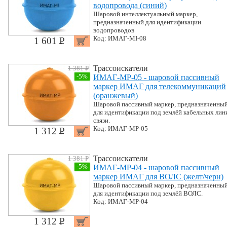
водопровода (синий)
Шаровой интеллектуальный маркер,
предназначенный для идентификации
водопроводов
Код: ИМАГ-MI-08
1 601 P
УБ.
Трассоискатели
1 381 P
УБ.
-5%
ИМАГ-MP-05 - шаровой пассивный
маркер ИМАГ для телекоммуникаций
(оранжевый)
Шаровой пассивный маркер, предназначенны
для идентификации под землёй кабельных лин
связи.
Код: ИМАГ-MP-05
1 312 P
УБ.
Трассоискатели
1 381 P
УБ.
-5%
ИМАГ-MP-04 - шаровой пассивный
маркер ИМАГ для ВОЛС (желт/черн)
Шаровой пассивный маркер, предназначенны
для идентификации под землёй ВОЛС.
Код: ИМАГ-MP-04
1 312 P
УБ.