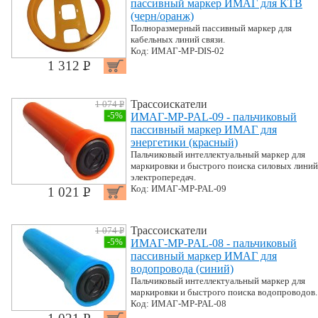
пассивный маркер ИМАГ для КТВ
(черн/оранж)
Полноразмерный пассивный маркер для
кабельных линий связи.
Код: ИМАГ-MP-DIS-02
1 312 P
УБ.
Трассоискатели
1 074 P
УБ.
-5%
ИМАГ-MP-PAL-09 - пальчиковый
пассивный маркер ИМАГ для
энергетики (красный)
Пальчиковый интеллектуальный маркер для
маркировки и быстрого поиска силовых линий
электропередач.
Код: ИМАГ-MP-PAL-09
1 021 P
УБ.
Трассоискатели
1 074 P
УБ.
-5%
ИМАГ-MP-PAL-08 - пальчиковый
пассивный маркер ИМАГ для
водопровода (синий)
Пальчиковый интеллектуальный маркер для
маркировки и быстрого поиска водопроводов.
Код: ИМАГ-MP-PAL-08