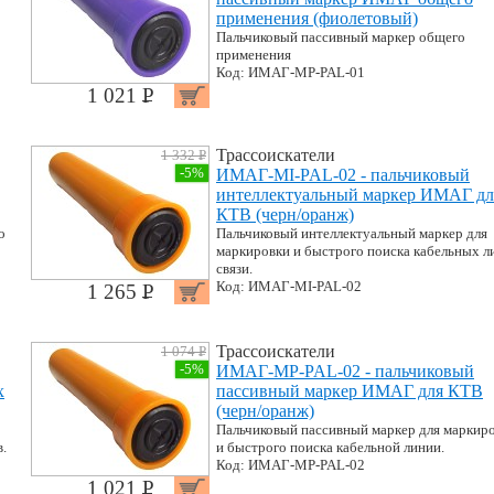
применения (фиолетовый)
Пальчиковый пассивный маркер общего
применения
Код: ИМАГ-MP-PAL-01
1 021 P
УБ.
Трассоискатели
1 332 P
УБ.
-5%
ИМАГ-MI-PAL-02 - пальчиковый
интеллектуальный маркер ИМАГ дл
КТВ (черн/оранж)
о
Пальчиковый интеллектуальный маркер для
маркировки и быстрого поиска кабельных л
связи.
Код: ИМАГ-MI-PAL-02
1 265 P
УБ.
Трассоискатели
1 074 P
УБ.
-5%
ИМАГ-MP-PAL-02 - пальчиковый
х
пассивный маркер ИМАГ для КТВ
(черн/оранж)
Пальчиковый пассивный маркер для маркир
.
и быстрого поиска кабельной линии.
Код: ИМАГ-MP-PAL-02
1 021 P
УБ.