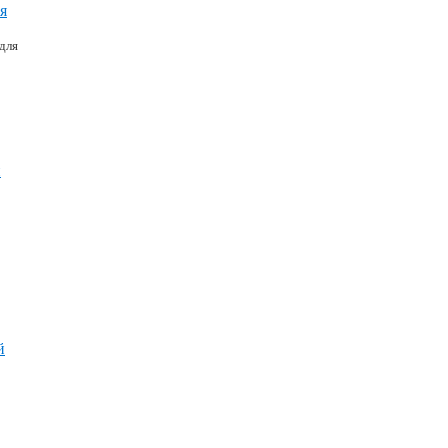
я
для
й
й