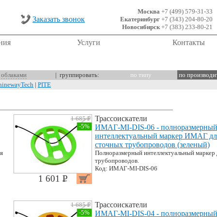
Москва
+7 (499) 579-31-33
Заказать звонок
Екатеринбург
+7 (343) 204-80-20
Новосибирск
+7 (383) 233-80-21
ния
Услуги
Контакты
облаками
| группировать:
по типу
по производ
hinewayTech
|
PITE
Трассоискатели
1 685 P
УБ.
-5%
ИМАГ-MI-DIS-06 - полноразмерны
интеллектуальный маркер ИМАГ дл
сточных трубопроводов (зеленый)
я
Полноразмерный интеллектуальный маркер 
трубопроводов.
Код: ИМАГ-MI-DIS-06
1 601 P
УБ.
Трассоискатели
1 685 P
УБ.
-5%
ИМАГ-MI-DIS-04 - полноразмерны