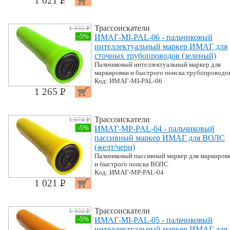
1 021 P
УБ.
Трассоискатели
1 332 P
УБ.
-5%
ИМАГ-MI-PAL-06 - пальчиковый
интеллектуальный маркер ИМАГ для
сточных трубопроводов (зеленый)
Пальчиковый интеллектуальный маркер для
маркировки и быстрого поиска трубопроводов
Код: ИМАГ-MI-PAL-06
1 265 P
УБ.
Трассоискатели
1 074 P
УБ.
-5%
ИМАГ-MP-PAL-04 - пальчиковый
пассивный маркер ИМАГ для ВОЛС
(желт/черн)
Пальчиковый пассивный маркер для маркиров
и быстрого поиска ВОЛС.
Код: ИМАГ-MP-PAL-04
1 021 P
УБ.
Трассоискатели
1 332 P
УБ.
-5%
ИМАГ-MI-PAL-05 - пальчиковый
интеллектуальный маркер ИМАГ для