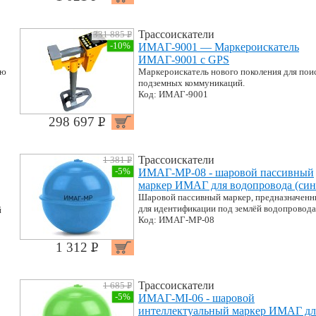
Трассоискатели
331 885 P
УБ.
-10%
ИМАГ-9001 — Маркероискатель
ИМАГ-9001 с GPS
ью
Маркероискатель нового поколения для пои
подземных коммуникаций.
Код: ИМАГ-9001
298 697 P
УБ.
Трассоискатели
1 381 P
УБ.
-5%
ИМАГ-MP-08 - шаровой пассивный
маркер ИМАГ для водопровода (син
Шаровой пассивный маркер, предназначен
для идентификации под землёй водопровода
й
Код: ИМАГ-MP-08
1 312 P
УБ.
Трассоискатели
1 685 P
УБ.
-5%
ИМАГ-MI-06 - шаровой
интеллектуальный маркер ИМАГ дл