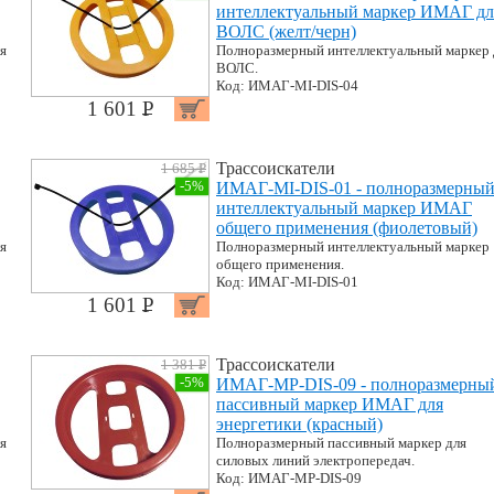
интеллектуальный маркер ИМАГ дл
ВОЛС (желт/черн)
я
Полноразмерный интеллектуальный маркер 
ВОЛС.
Код: ИМАГ-MI-DIS-04
1 601 P
УБ.
Трассоискатели
1 685 P
УБ.
-5%
ИМАГ-MI-DIS-01 - полноразмерны
интеллектуальный маркер ИМАГ
общего применения (фиолетовый)
я
Полноразмерный интеллектуальный маркер
общего применения.
Код: ИМАГ-MI-DIS-01
1 601 P
УБ.
Трассоискатели
1 381 P
УБ.
-5%
ИМАГ-MP-DIS-09 - полноразмерны
пассивный маркер ИМАГ для
энергетики (красный)
я
Полноразмерный пассивный маркер для
силовых линий электропередач.
Код: ИМАГ-MP-DIS-09