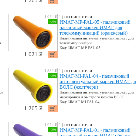
1 265 P
УБ.
Трассоискатели
1 074 P
УБ.
-5%
ИМАГ-MP-PAL-05 - пальчиковый
пассивный маркер ИМАГ для
телекоммуникаций (оранжевый)
Пальчиковый интеллектуальный маркер для
.
телекоммуникаций.
Код: ИМАГ-MP-PAL-05
1 021 P
УБ.
Трассоискатели
1 332 P
УБ.
-5%
ИМАГ-MI-PAL-04 - пальчиковый
интеллектуальный маркер ИМАГ дл
ВОЛС (желт/черн)
ки
Пальчиковый интеллектуальный маркер для
маркировки и быстрого поиска ВОЛС.
Код: ИМАГ-MI-PAL-04
1 265 P
УБ.
Трассоискатели
1 074 P
УБ.
-5%
ИМАГ-MP-PAL-01 - пальчиковый
пассивный маркер ИМАГ общего