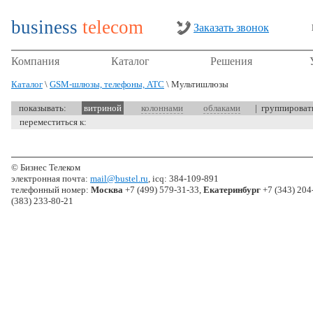
business
telecom
Заказать звонок
Компания
Каталог
Решения
Каталог
\
GSM-шлюзы, телефоны, АТС
\ Мультишлюзы
показывать:
витриной
колоннами
облаками
| группирова
переместиться к:
© Бизнес Телеком
электронная почта:
mail@bustel.ru
, icq: 384-109-891
телефонный номер:
Москва
+7 (499) 579-31-33,
Екатеринбург
+7 (343) 204
(383) 233-80-21