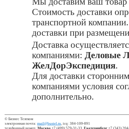
Мы доставим ваш товар
Стоимость доставки опр
транспортной компании.
доставки при размещени
Доставка осуществляет
компаниями:
Деловые 
ЖелДорЭкспедиция
.
Для доставки сторонни
компаниями условия со
дополнительно.
© Бизнес Телеком
электронная почта:
mail@bustel.ru
, icq: 384-109-891
телефонный номер:
Москва
+7 (499) 579-31-33,
Екатеринбург
+7 (343) 204