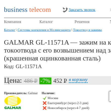
business
telecom
Заказать звонок
Компания
Каталог
Решения
Каталог
\
Системы заземления и Молниезащита
\
Токоотвод и зажимы
GALMAR GL-11571A — зажим на к
токоотвода с его возвышением над 
(крашенная оцинкованная сталь)
Код: GL-11571A
Цена:
в корзину
486 P
-7%
452 P
УБ.
УБ.
Производитель:
Galmar
Наличие:
Москва
Екатеринбург (через 2-3 дня)
Новосибирск (через 4-7 дней)