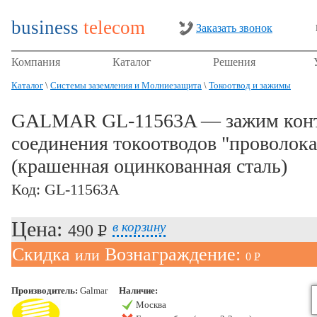
business
telecom
Заказать звонок
Компания
Каталог
Решения
Каталог
\
Системы заземления и Молниезащита
\
Токоотвод и зажимы
GALMAR GL-11563A — зажим конт
соединения токоотводов "проволока
(крашенная оцинкованная сталь)
Код: GL-11563A
Цена:
в корзину
490 P
УБ.
Скидка
Вознаграждение:
или
0 P
УБ.
Производитель:
Galmar
Наличие:
Москва