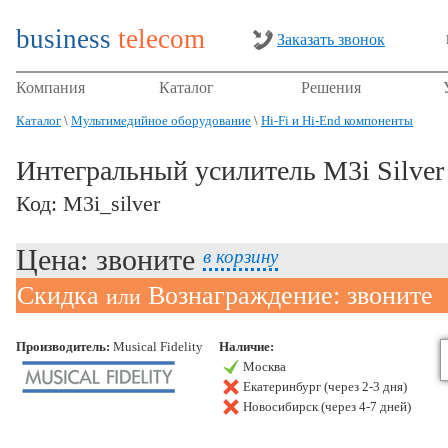
business
telecom
Заказать звонок
Компания
Каталог
Решения
Каталог
\
Мультимедийное оборудование
\
Hi-Fi и Hi-End компоненты
Интегральный усилитель M3i Silver
Код: M3i_silver
Цена: звоните
в корзину
Скидка
Вознаграждение: звоните
или
Производитель:
Musical Fidelity
Наличие:
Москва
Екатеринбург (через 2-3 дня)
Новосибирск (через 4-7 дней)