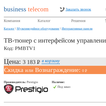
business
telecom
Заказать звонок
Компания
Каталог
Решения
Каталог
\
Мультимедийное оборудование
\
Интерактивные панели
ТВ-тюнер с интерфейсом управлени
Код: PMBTV1
Цена:
в корзину
3 183 P
УБ.
Скидка
Вознаграждение:
или
0 P
УБ.
Производитель:
Prestigio
Наличие:
Под заказ