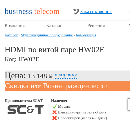
business
telecom
Заказать звонок
Компания
Каталог
Решения
Каталог
\
Мультимедийное оборудование
\
Коммутация
HDMI по витой паре HW02E
Код: HW02E
Цена:
в корзину
13 148 P
УБ.
Скидка
Вознаграждение:
или
0 P
УБ.
Производитель:
SC&T
Наличие:
Москва
Екатеринбург (через 2-3 дня)
Новосибирск (через 4-7 дней)