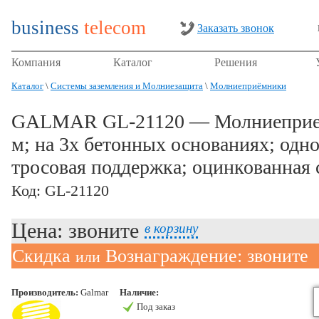
business
telecom
Заказать звонок
Компания
Каталог
Решения
Каталог
\
Системы заземления и Молниезащита
\
Молниеприёмники
GALMAR GL-21120 — Молниеприем
м; на 3х бетонных основаниях; одн
тросовая поддержка; оцинкованная 
Код: GL-21120
Цена: звоните
в корзину
Скидка
Вознаграждение: звоните
или
Производитель:
Galmar
Наличие:
Под заказ