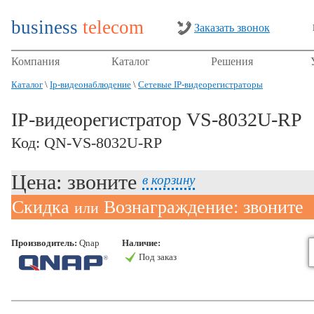
business
telecom
Заказать звонок
Компания
Каталог
Решения
Каталог
\
Ip-видеонаблюдение
\
Сетевые IP-видеорегистраторы
IP-видеорегистратор VS-8032U-RP
Код: QN-VS-8032U-RP
Цена: звоните
в корзину
Скидка
Вознаграждение: звоните
или
Производитель:
Qnap
Наличие:
Под заказ