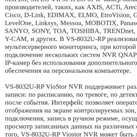
производителей, таких, как AXIS, ACTi, Arec
Cisco, D-Link, EDIMAX, ELMO, EtroVision, 
LevelOne, Linksys, Messoa, MOBOTIX, Panaso
SANYO, SONY, TOA, TOSHIBA, TRENDnet, V
Y-CAM, и других. В VS-8032U-RP реализова
мультисерверного мониторинга, при которой
подключение нескольких систем NVR QNAP 
IP-камер без использования дополнительног
обеспечения на персональном компьютере.
VS-8032U-RP VioStor NVR поддерживает ра
записи: по расписанию, по тревоге, по детек
после события. Интерфейс позволяет операт
отображения на экране контролируемых зон,
подключения, запись в ручном режиме, осущ
просмотр записанных данных на различных 
того, VS-8032U-RP Viostor NVR может быть 