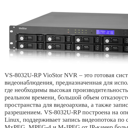
VS-8032U-RP VioStor NVR – это готовая сис
видеонаблюдения, предназначенная для испо
где необходимы высокая производительность
реальном времени, большой объем отказоуст
пространства для видеоархива, а также запи
разрешением. VS-8032U-RP построена на оп
Linux, поддерживает запись видеопотока по 
MxPEG, MPEG-4 и M-JPEG от IP-камер боль