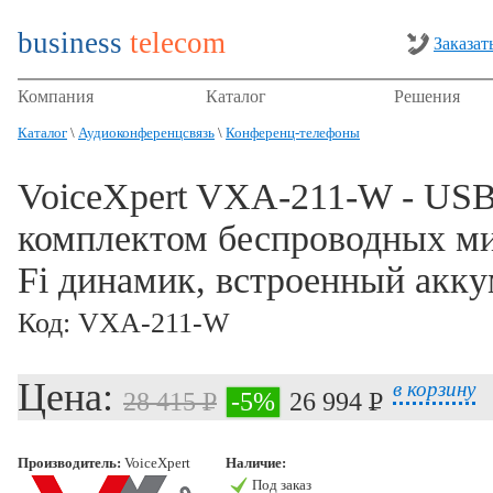
business
telecom
Заказат
Компания
Каталог
Решения
Каталог
\
Аудиоконференцсвязь
\
Конференц-телефоны
VoiceXpert VXA-211-W - USB/
комплектом беспроводных ми
Fi динамик, встроенный акк
Код: VXA-211-W
в корзину
Цена:
28 415 P
-5%
26 994 P
УБ.
УБ.
Производитель:
VoiceXpert
Наличие:
Под заказ