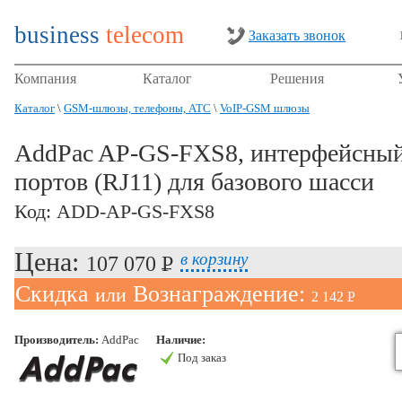
business
telecom
Заказать звонок
Компания
Каталог
Решения
Каталог
\
GSM-шлюзы, телефоны, АТС
\
VoIP-GSM шлюзы
AddPac AP-GS-FXS8, интерфейсный
портов (RJ11) для базового шасси
Код: ADD-AP-GS-FXS8
Цена:
в корзину
107 070 P
УБ.
Скидка
Вознаграждение:
или
2 142 P
УБ.
Производитель:
AddPac
Наличие:
Под заказ