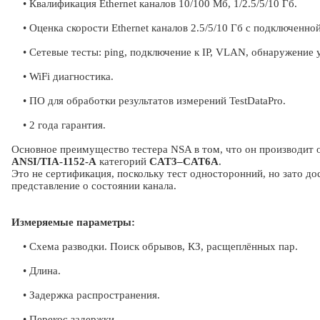
• Квалификация Ethernet каналов 10/100 Мб, 1/2.5/5/10 Гб.
• Оценка скорости Ethernet каналов 2.5/5/10 Гб с подключенной
• Сетевые тесты: ping, подключение к IP, VLAN, обнаружение у
• WiFi диагностика.
• ПО для обработки результатов измерений TestDataPro.
• 2 года гарантия.
Основное преимущество тестера NSA в том, что он производит о
ANSI/TIA-1152-A
категорий
CAT3–CAT6A
.
Это не сертификация, поскольку тест односторонний, но зато д
представление о состоянии канала.
Измеряемые параметры:
• Схема разводки. Поиск обрывов, КЗ, расщеплённых пар.
• Длина.
• Задержка распространения.
• Перекос задержки.