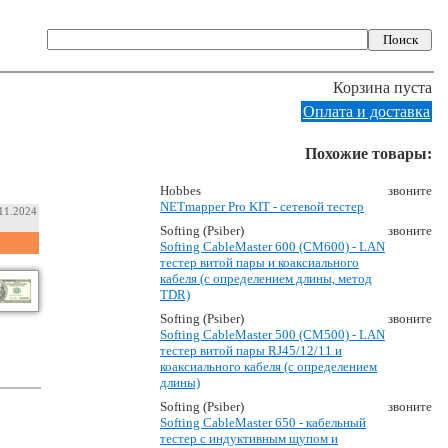
Корзина пуста
Оплата и доставка
Похожие товары:
Hobbes
звоните
NETmapper Pro KIT - сетевой тестер
.11.2024
Softing (Psiber)
звоните
Softing CableMaster 600 (CM600) - LAN
тестер витой пары и коаксиального
кабеля (с определением длины, метод
TDR)
Softing (Psiber)
звоните
Softing CableMaster 500 (CM500) - LAN
тестер витой пары RJ45/12/11 и
коаксиального кабеля (с определением
длины)
Softing (Psiber)
звоните
Softing CableMaster 650 - кабельный
тестер с индуктивным щупом и