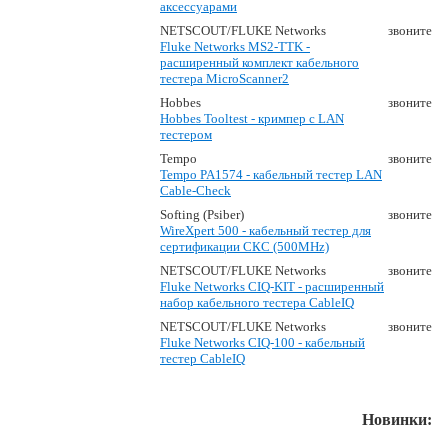
аксессуарами
NETSCOUT/FLUKE Networks
звоните
Fluke Networks MS2-TTK -
расширенный комплект кабельного
тестера MicroScanner2
Hobbes
звоните
Hobbes Tooltest - кримпер c LAN
тестером
Tempo
звоните
Tempo PA1574 - кабельный тестер LAN
Cable-Check
Softing (Psiber)
звоните
WireXpert 500 - кабельный тестер для
сертификации СКС (500MHz)
NETSCOUT/FLUKE Networks
звоните
Fluke Networks CIQ-KIT - расширенный
набор кабельного тестера CableIQ
NETSCOUT/FLUKE Networks
звоните
Fluke Networks CIQ-100 - кабельный
тестер CableIQ
Новинки: