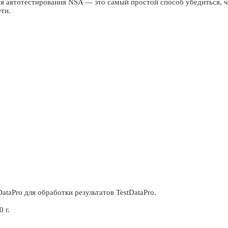
ия автотестирования NSA — это самый простой способ убедиться, 
ти.
aPro для обработки результатов TestDataPro.
 г.