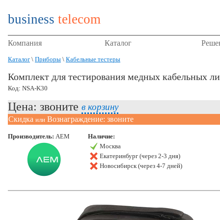
business
telecom
Компания
Каталог
Реше
Каталог
\
Приборы
\
Кабельные тестеры
Комплект для тестирования медных кабельных л
Код: NSA-K30
Цена: звоните
в корзину
Скидка
Вознаграждение: звоните
или
Производитель:
AEM
Наличие:
Москва
Екатеринбург (через 2-3 дня)
Новосибирск (через 4-7 дней)