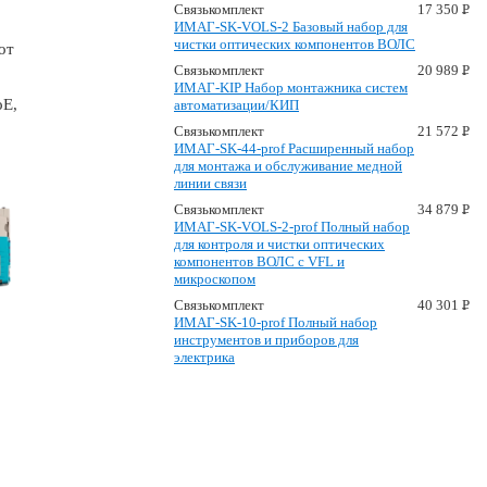
Связькомплект
17 350 P
УБ
ИМАГ-SK-VOLS-2 Базовый набор для
чистки оптических компонентов ВОЛС
от
Связькомплект
20 989 P
УБ
ИМАГ-KIP Набор монтажника систем
oE,
автоматизации/КИП
Связькомплект
21 572 P
УБ
ИМАГ-SK-44-prof Расширенный набор
для монтажа и обслуживание медной
линии связи
Связькомплект
34 879 P
УБ
ИМАГ-SK-VOLS-2-prof Полный набор
для контроля и чистки оптических
компонентов ВОЛС с VFL и
микроскопом
Связькомплект
40 301 P
УБ
ИМАГ-SK-10-prof Полный набор
инструментов и приборов для
электрика