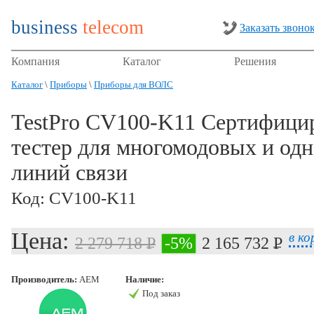
business
telecom
Заказать звоно
Компания
Каталог
Решения
Каталог
\
Приборы
\
Приборы для ВОЛС
TestPro CV100-K11 Сертифиц
тестер для многомодовых и од
линий связи
Код: CV100-K11
Цена:
в ко
2 279 718 P
-5%
2 165 732 P
УБ.
УБ.
Производитель:
AEM
Наличие:
Под заказ