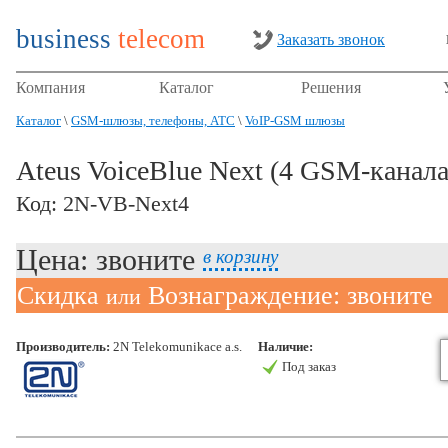
business
telecom
Заказать звонок
Компания
Каталог
Решения
Каталог
\
GSM-шлюзы, телефоны, АТС
\
VoIP-GSM шлюзы
Ateus VoiceBlue Next (4 GSM-канала
Код: 2N-VB-Next4
Цена: звоните
в корзину
Скидка
Вознаграждение: звоните
или
Производитель:
2N Telekomunikace a.s.
Наличие:
Под заказ