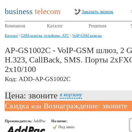
business
telecom
Заказать звонок
Компания
Каталог
Решения
Каталог
\
GSM-шлюзы, телефоны, АТС
\
VoIP-GSM шлюзы
AP-GS1002C - VoIP-GSM шлюз, 2 G
H.323, CallBack, SMS. Порты 2хFXO
2x10/100
Код: ADD-AP-GS1002C
Цена: звоните
в корзину
Скидка
Вознаграждение: звоните
или
Производитель:
AddPac
Наличие:
Под заказ