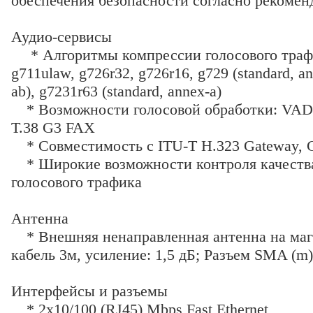
обеспечения безопасности согласно рекомен
Аудио-сервисы
* Алгоритмы компрессии голосового трафи
g711ulaw, g726r32, g726r16, g729 (standard, an
ab), g7231r63 (standard, annex-a)
* Возможности голосовой обработки: VAD
T.38 G3 FAX
* Совместимость с ITU-T H.323 Gateway, G
* Широкие возможности контроля качества
голосового трафика
Антенна
* Внешняя ненаправленная антенна на маг
кабель 3м, усиление: 1,5 дБ; Разъем SMA (m)
Интерфейсы и разъемы
* 2х10/100 (RJ45) Mbps Fast Ethernet