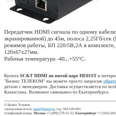
Передатчик HDMI сигнала по одному кабелю
экранированной) до 45м, полоса 2,25Гб/сек 
режимов работы, БП 220/5В,2А в комплекте,
120х67х27мм.
Рабочая температура -40...+55°C.
Купить
SC&T HDMI по витой паре HE01ST
в интерн
"Бизнес ТЕЛЕКОМ" вы можете просто запросив
обрат
детали с менеджером. Доставка осуществляется по все
Казахстана. Возможен самовывоз из Екатеринбурга.
© Бизнес Телеком
электронная почта:
mail@bustel.ru
, icq: 384-109-891
телефонный номер:
Москва
+7 (499) 579-31-33,
Екатеринбург
+7 (343) 204