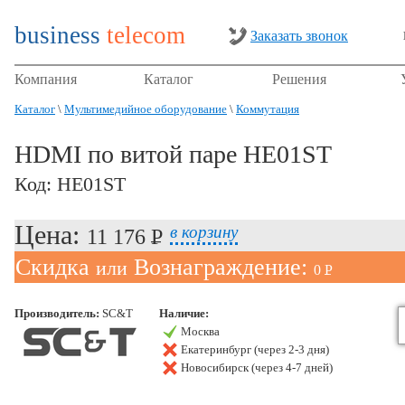
business
telecom
Заказать звонок
Компания
Каталог
Решения
Каталог
\
Мультимедийное оборудование
\
Коммутация
HDMI по витой паре HE01ST
Код: HE01ST
Цена:
в корзину
11 176 P
УБ.
Скидка
Вознаграждение:
или
0 P
УБ.
Производитель:
SC&T
Наличие:
Москва
Екатеринбург (через 2-3 дня)
Новосибирск (через 4-7 дней)