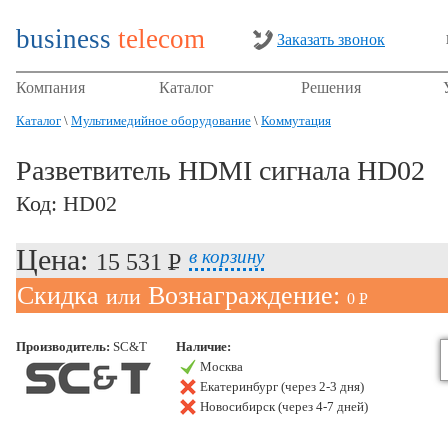
business
telecom
Заказать звонок
Компания
Каталог
Решения
Каталог
\
Мультимедийное оборудование
\
Коммутация
Разветвитель HDMI сигнала HD02
Код: HD02
Цена:
в корзину
15 531 P
УБ.
Скидка
Вознаграждение:
или
0 P
УБ.
Производитель:
SC&T
Наличие:
Москва
Екатеринбург (через 2-3 дня)
Новосибирск (через 4-7 дней)