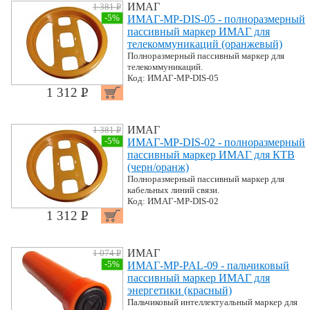
ИМАГ
1 381 P
УБ.
-5%
ИМАГ-MP-DIS-05 - полноразмерный
пассивный маркер ИМАГ для
телекоммуникаций (оранжевый)
Полноразмерный пассивный маркер для
телекоммуникаций.
Код: ИМАГ-MP-DIS-05
1 312 P
УБ.
ИМАГ
1 381 P
УБ.
-5%
ИМАГ-MP-DIS-02 - полноразмерный
пассивный маркер ИМАГ для КТВ
(черн/оранж)
Полноразмерный пассивный маркер для
кабельных линий связи.
Код: ИМАГ-MP-DIS-02
1 312 P
УБ.
ИМАГ
1 074 P
УБ.
-5%
ИМАГ-MP-PAL-09 - пальчиковый
пассивный маркер ИМАГ для
энергетики (красный)
Пальчиковый интеллектуальный маркер для