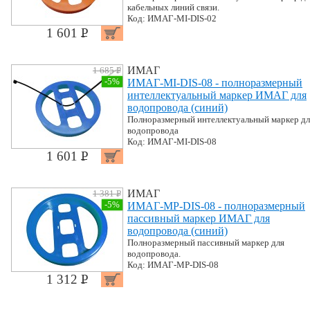
кабельных линий связи.
Код: ИМАГ-MI-DIS-02
1 601 P
УБ.
ИМАГ
1 685 P
УБ.
-5%
ИМАГ-MI-DIS-08 - полноразмерный
интеллектуальный маркер ИМАГ для
водопровода (синий)
Полноразмерный интеллектуальный маркер дл
водопровода
Код: ИМАГ-MI-DIS-08
1 601 P
УБ.
ИМАГ
1 381 P
УБ.
-5%
ИМАГ-MP-DIS-08 - полноразмерный
пассивный маркер ИМАГ для
водопровода (синий)
Полноразмерный пассивный маркер для
водопровода.
Код: ИМАГ-MP-DIS-08
1 312 P
УБ.