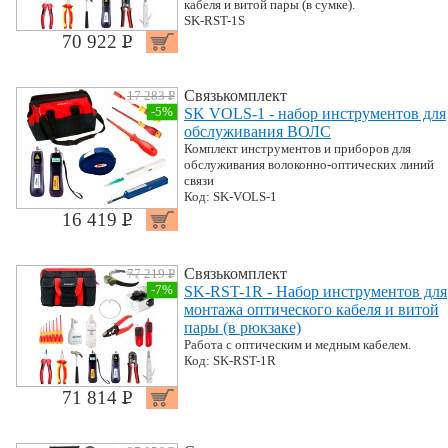
кабеля и витой пары (в сумке).
SK-RST-1S
70 922 P
УБ.
Связькомплект
17 283 P
УБ.
-5%
SK VOLS-1 - набор инструментов для
обслуживания ВОЛС
Комплект инструментов и приборов для
обслуживания волоконно-оптических линий
связи
Код: SK-VOLS-1
16 419 P
УБ.
Связькомплект
77 219 P
УБ.
-7%
SK-RST-1R - Набор инструментов для
монтажа оптического кабеля и витой
пары (в рюкзаке)
Работа с оптическим и медным кабелем.
Код: SK-RST-1R
71 814 P
УБ.