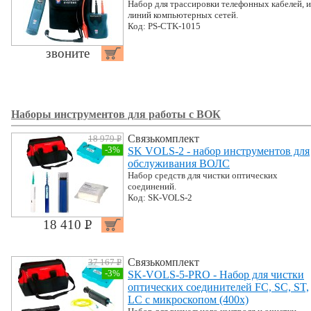
Набор для трассировки телефонных кабелей, и
линий компьютерных сетей.
Код: PS-CTK-1015
звоните
Наборы инструментов для работы с ВОК
Связькомплект
18 979 P
УБ.
-3%
SK VOLS-2 - набор инструментов для
обслуживания ВОЛС
Набор средств для чистки оптических
соединений.
Код: SK-VOLS-2
18 410 P
УБ.
Связькомплект
37 167 P
УБ.
-3%
SK-VOLS-5-PRO - Набор для чистки
оптических соединителей FC, SC, ST,
LC c микроскопом (400х)