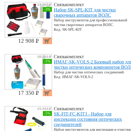
Связькомплект
13 307 P
УБ.
-3%
Набор SK-SPL-KIT для чистки
сварочных аппаратов ВОЛС
Набор инструментов для профессиональной
чистки сварочных аппаратов ВОЛС.
Код: SK-SPL-KIT
12 908 P
УБ.
Связькомплект
18 263 P
УБ.
-5%
ИМАГ-SK-VOLS-2 Базовый набор дл
чистки оптических компонентов ВО
Набор для чистки оптических соединений.
Код: ИМАГ-SK-VOLS-2
17 350 P
УБ.
Связькомплект
15 333 P
УБ.
-5%
SK-FIT-FC-KIT3 - Набор для
инспекции состояния оптических
соединителей
Набор инструментов для инспекции и очистки