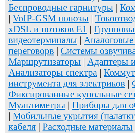
Беспроводные гарнитуры
|
Ком
|
VoIP-GSM шлюзы
|
Токоотво
xDSL и потоков E1
|
Групповы
видеотерминалы
|
Аналоговые
переговорв
|
Системы озвучив
Маршрутизаторы
|
Адаптеры и
Анализаторы спектра
|
Коммут
инструмента для электриков
|
Фиксированные купольные се
Мультиметры
|
Приборы для о
|
Мобильные укрытия (палатки
кабеля
|
Расходные материалы