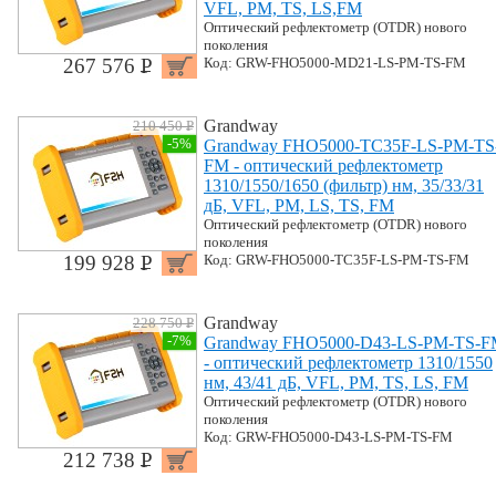
VFL, PM, TS, LS,FM
Оптический рефлектометр (OTDR) нового
поколения
267 576 P
Код: GRW-FHO5000-MD21-LS-PM-TS-FM
УБ.
Grandway
210 450 P
УБ.
-5%
Grandway FHO5000-TC35F-LS-PM-TS
FM - оптический рефлектометр
1310/1550/1650 (фильтр) нм, 35/33/31
дБ, VFL, PM, LS, TS, FM
Оптический рефлектометр (OTDR) нового
поколения
199 928 P
Код: GRW-FHO5000-TC35F-LS-PM-TS-FM
УБ.
Grandway
228 750 P
УБ.
-7%
Grandway FHO5000-D43-LS-PM-TS-
- оптический рефлектометр 1310/1550
нм, 43/41 дБ, VFL, PM, TS, LS, FM
Оптический рефлектометр (OTDR) нового
поколения
Код: GRW-FHO5000-D43-LS-PM-TS-FM
212 738 P
УБ.