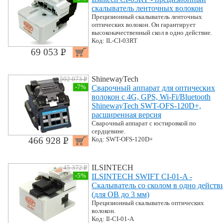
скалыватель ленточных волокон
Прецизионный скалыватель ленточных
оптических волокон. Он гарантирует
высококачественный скол в одно действие.
Код: IL-CI-03RT
69 053 P
УБ.
ShinewayTech
502 073 P
УБ.
-7%
Сварочный аппарат для оптических
волокон с 4G, GPS, Wi-Fi/Bluetooth
ShinewayTech SWT-OFS-120D+,
расширенная версия
Сварочный аппарат с юстировкой по
сердцевине.
466 928 P
Код: SWT-OFS-120D+
УБ.
ILSINTECH
45 372 P
УБ.
-5%
ILSINTECH SWIFT CI-01-A -
Скалыватель со сколом в одно действ
(для ОВ до 3 мм)
Прецизионный скалыватель оптических
волокон.
Код: Il-CI-01-A