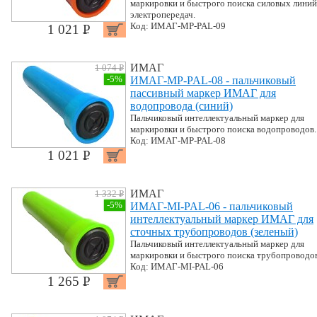
маркировки и быстрого поиска силовых линий
электропередач.
Код: ИМАГ-MP-PAL-09
1 021 P
УБ.
ИМАГ
1 074 P
УБ.
-5%
ИМАГ-MP-PAL-08 - пальчиковый
пассивный маркер ИМАГ для
водопровода (синий)
Пальчиковый интеллектуальный маркер для
маркировки и быстрого поиска водопроводов.
Код: ИМАГ-MP-PAL-08
1 021 P
УБ.
ИМАГ
1 332 P
УБ.
-5%
ИМАГ-MI-PAL-06 - пальчиковый
интеллектуальный маркер ИМАГ для
сточных трубопроводов (зеленый)
Пальчиковый интеллектуальный маркер для
маркировки и быстрого поиска трубопроводов
Код: ИМАГ-MI-PAL-06
1 265 P
УБ.