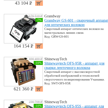
43 104 P
УБ.
Grandway
176 510 P
УБ.
-7%
Grandway GS-601 - cварочный аппара
для оптических волокон
Сварочный аппарат оптических волокон на
магистральных линиях связи.
Код: GRW-GS-601
164 154 P
УБ.
ShinewayTech
690 400 P
УБ.
-10%
Shinewaytech OFS-95R - аппарат для
сварки ленточного волокна
Сварочный аппарат с высокоскоростной
обработкой изображений и технологией
сверхточного позиционирования V-канавки.
Код: SWT-OFS-95R
621 360 P
УБ.
ShinewayTech
236 708 P
УБ.
-10%
Shinewaytech OFS-95S - аппарат для