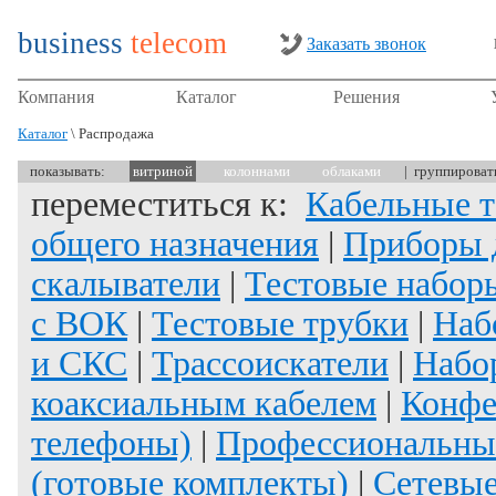
business
telecom
Заказать звонок
Компания
Каталог
Решения
Каталог
\ Распродажа
показывать:
витриной
колоннами
облаками
| группирова
переместиться к:
Кабельные 
общего назначения
|
Приборы 
скалыватели
|
Тестовые набор
с ВОК
|
Тестовые трубки
|
Наб
и СКС
|
Трассоискатели
|
Набо
коаксиальным кабелем
|
Конфе
телефоны)
|
Профессиональны
(готовые комплекты)
|
Сетевые