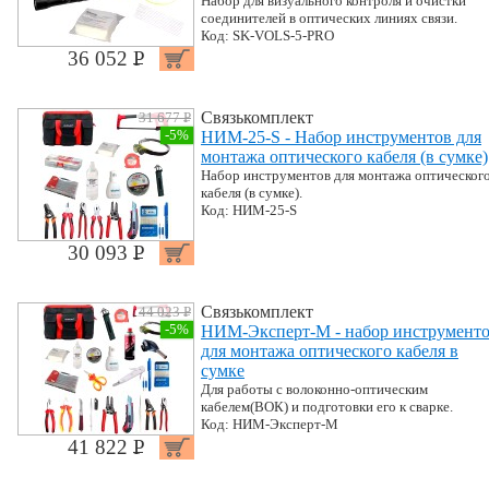
Набор для визуального контроля и очистки
соединителей в оптических линиях связи.
Код: SK-VOLS-5-PRO
36 052 P
УБ.
Связькомплект
31 677 P
УБ.
-5%
НИМ-25-S - Набор инструментов для
монтажа оптического кабеля (в сумке)
Набор инструментов для монтажа оптическог
кабеля (в сумке).
Код: НИМ-25-S
30 093 P
УБ.
Связькомплект
44 023 P
УБ.
-5%
НИМ-Эксперт-М - набор инструмент
для монтажа оптического кабеля в
сумке
Для работы с волоконно-оптическим
кабелем(ВОК) и подготовки его к сварке.
Код: НИМ-Эксперт-М
41 822 P
УБ.