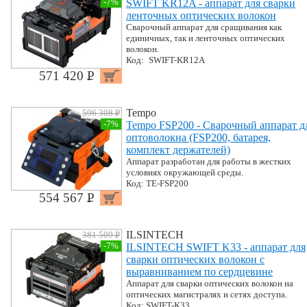
-7%
SWIFT KR12A - аппарат для сварки
ленточных оптических волокон
Сварочный аппарат для сращивания как
единичных, так и ленточных оптических
волокон.
Код: SWIFT-KR12A
571 420 P
УБ.
Tempo
596 308 P
УБ.
-7%
Tempo FSP200 - Сварочный аппарат д
оптоволокна (FSP200, батарея,
комплект держателей)
Аппарат разработан для работы в жестких
условиях окружающей среды.
Код: TE-FSP200
554 567 P
УБ.
ILSINTECH
381 509 P
УБ.
-7%
ILSINTECH SWIFT K33 - аппарат для
сварки оптических волокон с
выравниванием по сердцевине
Аппарат для сварки оптических волокон на
оптических магистралях и сетях доступа.
Код: SWIFT-K33