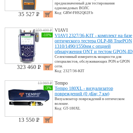
предназначенный для тестирования
одномодовых ВОЛС
Код: GRW-FHS2Q02F.b
35 527 P
УБ.
VIAVI
359 400 P
УБ.
-10%
VIAVI 2327/36-KIT - комплект на базе
оптического тестера OLP-88 TruePON
1310/1490/1550нм с опцией
обнаружения ONT и тестом GPON-ID
Селективный измеритель мощности для
специалистов, обслуживающих PON и GPON
323 460 P
сети.
УБ.
Код: 2327/36-KIT
Tempo
13 969 P
УБ.
-3%
Tempo 180XL - визуализатор
повреждений (0 дБм; 7 км)
Визуализатор повреждений в оптическом
волокне.
Код: GT-180XL
13 550 P
УБ.