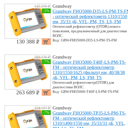
Grandway
137 250 P
УБ.
-5%
Grandway FHO5000-D35-LS-PM-TS-
- оптический рефлектометр 1310/1550
нм, 35/33 дБ, VFL, PM, TS, LS, FM
Оптический рефлектометр (OTDR) нового
поколения, предназначенный для диагностики
ВОЛС.
Код: GRW-FHO5000-D35-LS-PM-TS-FM
130 388 P
УБ.
Grandway
283 536 P
УБ.
-7%
Grandway FHO5000-T40F-LS-PM-TS-
FM - оптический рефлектометр
1310/1550/1625 (фильтр) нм, 40/38/38
дБ, VFL, PM, LS, FM, TS
Оптический рефлектометр(OTDR) для
диагностики ВОЛС.
263 689 P
Код: GRW-FHO5000-T40F-LS-PM-TS-FM
УБ.
Grandway
254 167 P
УБ.
-7%
Grandway FHO5000-TP35-LS-PM-TS-
FM - оптический рефлектометр
1310/1490/1550 нм, 35/33/33 дБ, VFL,