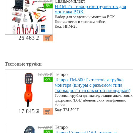
Связькомплект
27 856 P
УБ.
-5%
НИМ-25 - набор инструментов для
монтажа ВОК
Набор для разделки и монтажа ВОК.
Поставляется в жестком кейсе.
Код: НИМ-25
26 463 P
УБ.
Тестовые трубки
Tempo
18 785 P
УБ.
-5%
Tempo TM-500T - тестовая трубка
монтера (шнуры с разъемом типа
"крокодил" с игольчатой площадкой)
Тестовая трубка для эксплуатации аналоговых
цифровых (DSL) абонентских телефонных
линий.
Код: TM-500T
17 845 P
УБ.
Tempo
15 029 P
УБ.
-5%
Tempo Compact DSP - тестовая