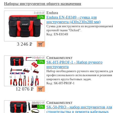
Наборы инструментов общего назначения
Endura
3 416 P
УБ.
-5%
Endura EN-E8349 - сумка для
инструмента (430x230x280 мм)
Сумка для инструмента из водонепроницаемо
прочной ткани "Oxford".
Код: EN-E8349
3 246 P
УБ.
Связькомплект
12 449 P
УБ.
-3%
SK-HT-PROF-1 - Набор ручного
инструмента
Набор необходимого ручного инструмента дл
профессионального использования и решения
широкого круга бытовых задач.
Код: SK-HT-PROF-1
12 076 P
УБ.
Связькомплект
31 522 P
УБ.
-5%
SK-50-PRO - набор инструментов для
строительства и ремонта кабельных