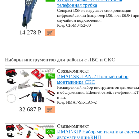
телефонная трубка
Compact DSP не нарушает синхронизации
цифровой линии (например DSL или ISDN) пр
случайном подключении.
Код: CH-M0452-00
14 278 P
УБ.
Наборы инструментов для работы с ЛВС и СКС
Связькомплект
34 407 P
УБ.
-5%
ИМАГ-SK-LAN-2 Полный набор
монтажника СКС
Расширенный набор инструментов для монта
и обслуживания Ethernet сетей, телефонии, К
и т.п.
Код: ИМАГ-SK-LAN-2
32 687 P
УБ.
Связькомплект
22 093 P
УБ.
-5%
ИМАГ-KIP Набор монтажника систем
автоматизации/КИП