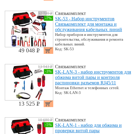
Связькомплект
52 739 P
УБ.
-7%
SK-53 - Набор инструментов
Связькомплект для монтажа и
обслуживания кабельных линий
Набор приборов и инструментов для
строительства, обслуживания и ремонта
кабельных линий.
Код: SK-53
49 048 P
УБ.
Связькомплект
13 943 P
УБ.
-3%
SK-LAN-3 - набор инструментов для
обжима витой пары и контроля
распиновки разъемов RJ45/11
Монтаж Ethernet и телефонных сетей.
Код: SK-LAN-3
13 525 P
УБ.
Связькомплект
10 680 P
УБ.
-5%
SK-LAN-1 - набор для обжима и
проверки витой пары