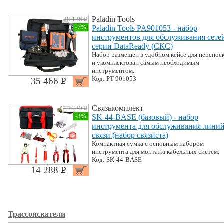
Paladin Tools
38 136 P
УБ.
-7%
Paladin Tools PA901053 - набор
инструментов для обслуживания сете
серии DataReady (СКС)
Набор размещен в удобном кейсе для перенос
и укомплектован самым необходимым
инструментом.
Код: PT-901053
35 466 P
УБ.
Связькомплект
14 729 P
УБ.
-3%
SK-44-BASE (базовый) - набор
инструмента для обслуживания лини
связи (набор связиста)
Компактная сумка с основным набором
инструмента для монтажа кабельных систем.
Код: SK-44-BASE
14 288 P
УБ.
Трассоискатели