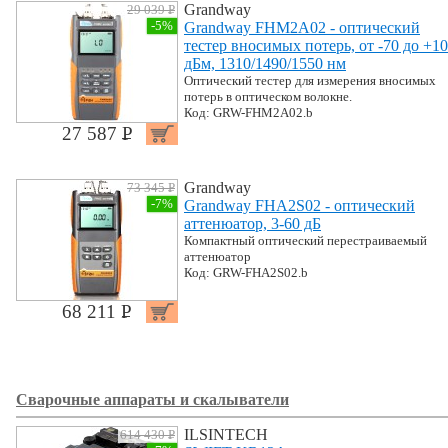
Grandway
29 039 P
УБ.
-5%
Grandway FHM2A02 - оптический
тестер вносимых потерь, от -70 до +10
дБм, 1310/1490/1550 нм
Оптический тестер для измерения вносимых
потерь в оптическом волокне.
Код: GRW-FHM2A02.b
27 587 P
УБ.
Grandway
73 345 P
УБ.
-7%
Grandway FHA2S02 - оптический
аттенюатор, 3-60 дБ
Компактный оптический перестраиваемый
аттенюатор
Код: GRW-FHA2S02.b
68 211 P
УБ.
Сварочные аппараты и скалыватели
ILSINTECH
614 430 P
УБ.