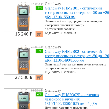
Grandway
16 048 P
УБ.
-5%
Grandway FHM2B01 - оптический
тестер вносимых потерь, от -50 до +26
дБм, 1310/1550 нм
Оптический тестер, предназначенный для
измерения вносимых потерь
в оптическом волокне.
Код: GRW-FHM2B01.b
15 246 P
УБ.
Grandway
29 031 P
УБ.
-5%
Grandway FHM2B02 - оптический
тестер вносимых потерь, от -50 до +26
дБм, 1310/1490/1550 нм
Оптический тестер для измерения вносимых
потерь в оптическом волокне.
Код: GRW-FHM2B02.b
27 580 P
УБ.
Grandway
38 201 P
УБ.
-7%
Grandway FHS2Q02F - источник
лазерного излучения,
1310/1490/1550/1625 нм, -5 дБм
Источник лазерного излучения,