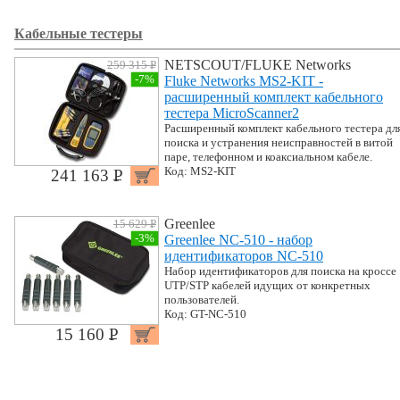
Кабельные тестеры
NETSCOUT/FLUKE Networks
259 315 P
УБ.
-7%
Fluke Networks MS2-KIT -
расширенный комплект кабельного
тестера MicroScanner2
Расширенный комплект кабельного тестера дл
поиска и устранения неисправностей в витой
паре, телефонном и коаксиальном кабеле.
Код: MS2-KIT
241 163 P
УБ.
Greenlee
15 629 P
УБ.
-3%
Greenlee NC-510 - набор
идентификаторов NC-510
Набор идентификаторов для поиска на кроссе
UTP/STP кабелей идущих от конкретных
пользователей.
Код: GT-NC-510
15 160 P
УБ.