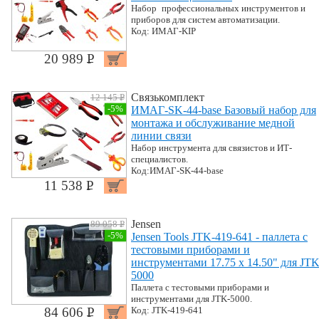
Набор профессиональных инструментов и
приборов для систем автоматизации.
Код: ИМАГ-KIP
20 989 P
УБ.
Связькомплект
12 145 P
УБ.
-5%
ИМАГ-SK-44-base Базовый набор для
монтажа и обслуживание медной
линии связи
Набор инструмента для связистов и ИТ-
специалистов.
Код:ИМАГ-SK-44-base
11 538 P
УБ.
Jensen
89 058 P
УБ.
-5%
Jensen Tools JTK-419-641 - паллета с
тестовыми приборами и
инструментами 17.75 x 14.50" для JTK
5000
Паллета с тестовыми приборами и
инструментами для JTK-5000.
84 606 P
Код: JTK-419-641
УБ.