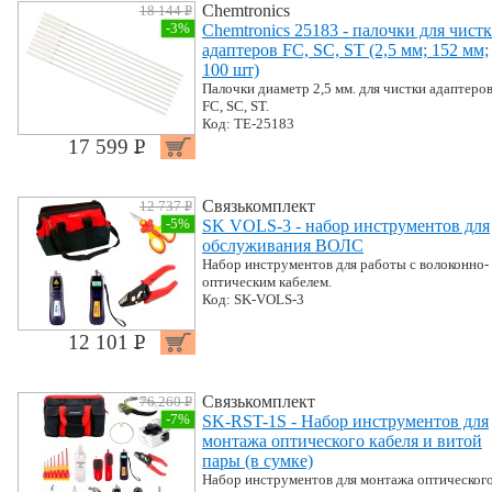
Chemtronics
18 144 P
УБ.
-3%
Chemtronics 25183 - палочки для чист
адаптеров FC, SC, ST (2,5 мм; 152 мм;
100 шт)
Палочки диаметр 2,5 мм. для чистки адаптеро
FC, SC, ST.
Код: TE-25183
17 599 P
УБ.
Связькомплект
12 737 P
УБ.
-5%
SK VOLS-3 - набор инструментов для
обслуживания ВОЛС
Набор инструментов для работы с волоконно-
оптическим кабелем.
Код: SK-VOLS-3
12 101 P
УБ.
Связькомплект
76 260 P
УБ.
-7%
SK-RST-1S - Набор инструментов для
монтажа оптического кабеля и витой
пары (в сумке)
Набор инструментов для монтажа оптическог