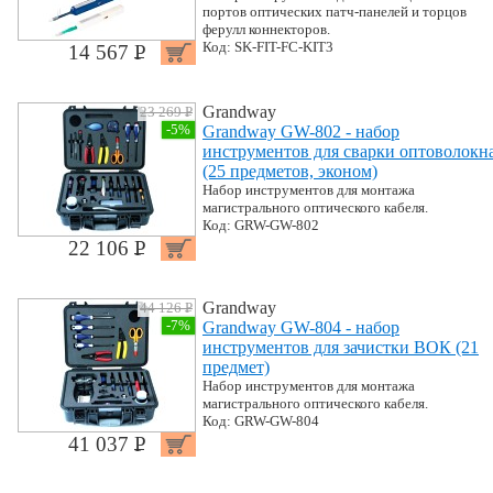
портов оптических патч-панелей и торцов
ферулл коннекторов.
Код: SK-FIT-FC-KIT3
14 567 P
УБ.
Grandway
23 269 P
УБ.
-5%
Grandway GW-802 - набор
инструментов для сварки оптоволокн
(25 предметов, эконом)
Набор инструментов для монтажа
магистрального оптического кабеля.
Код: GRW-GW-802
22 106 P
УБ.
Grandway
44 126 P
УБ.
-7%
Grandway GW-804 - набор
инструментов для зачистки ВОК (21
предмет)
Набор инструментов для монтажа
магистрального оптического кабеля.
Код: GRW-GW-804
41 037 P
УБ.