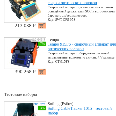
сварки оптических волокон
Сварочный аппарат для оптических волокон
оснащённый держателем SOC и встроенными
барометром/термометром.
Код: SWT-OFS-95S
213 038 P
УБ.
Tempo
419 643 P
УБ.
-7%
Tempo 915FS - сварочный аппарат для
оптических волокон
Сварочный аппарат оборудован системой
выравнивания волокон по активной V канавке.
Код: GT-915FS
390 268 P
УБ.
Тестовые наборы
Softing (Psiber)
звоните
-3%
Softing CableTracker 1015 - тестовый
набор