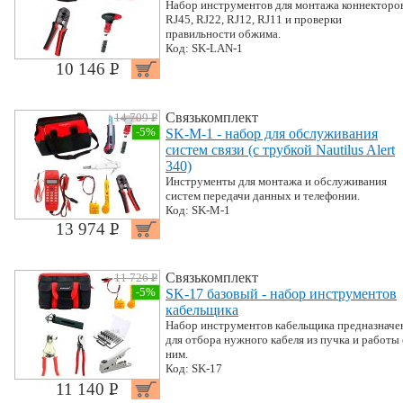
Набор инструментов для монтажа коннекторо
RJ45, RJ22, RJ12, RJ11 и проверки
правильности обжима.
Код: SK-LAN-1
10 146 P
УБ.
Связькомплект
14 709 P
УБ.
-5%
SK-M-1 - набор для обслуживания
систем связи (с трубкой Nautilus Alert
340)
Инструменты для монтажа и обслуживания
систем передачи данных и телефонии.
Код: SK-M-1
13 974 P
УБ.
Связькомплект
11 726 P
УБ.
-5%
SK-17 базовый - набор инструментов
кабельщика
Набор инструментов кабельщика предназначе
для отбора нужного кабеля из пучка и работы 
ним.
Код: SK-17
11 140 P
УБ.