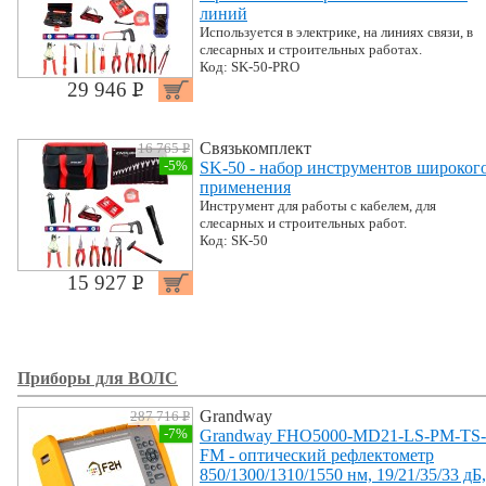
линий
Используется в электрике, на линиях связи, в
слесарных и строительных работах.
Код: SK-50-PRO
29 946 P
УБ.
Связькомплект
16 765 P
УБ.
-5%
SK-50 - набор инструментов широког
применения
Инструмент для работы с кабелем, для
слесарных и строительных работ.
Код: SK-50
15 927 P
УБ.
Приборы для ВОЛС
Grandway
287 716 P
УБ.
-7%
Grandway FHO5000-MD21-LS-PM-TS-
FM - оптический рефлектометр
850/1300/1310/1550 нм, 19/21/35/33 дБ,