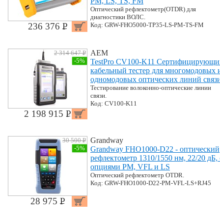
PM, LS, TS, FM
Оптический рефлектометр(OTDR) для
диагностики ВОЛС.
236 376 P
Код: GRW-FHO5000-TP35-LS-PM-TS-FM
УБ.
AEM
2 314 647 P
УБ.
-5%
TestPro CV100-K11 Сертифицирующи
кабельный тестер для многомодовых 
одномодовых оптических линий связ
Тестирование волоконно-оптические линии
связи.
Код: CV100-K11
2 198 915 P
УБ.
Grandway
30 500 P
УБ.
-5%
Grandway FHO1000-D22 - оптический
рефлектометр 1310/1550 нм, 22/20 дБ, 
опциями PM, VFL и LS
Оптический рефлектометр OTDR.
Код: GRW-FHO1000-D22-PM-VFL-LS+RJ45
28 975 P
УБ.